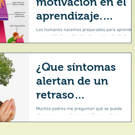
motivación en el
aprendizaje.
Cuando hay un
Los humanos nacemos preparados para aprender
para recibir los estímulos de nuestro alrededor y
retraso
crecer. Madurar El desarrollo neurológico...
madurativo no
¿Que síntomas
descubierto aun…
alertan de un
retraso
neurológico?
Muchos padres me preguntan qué se puede
observar en un niño o una niña con retraso
madurativo. Es una pregunta trampa, porque cada
niño...