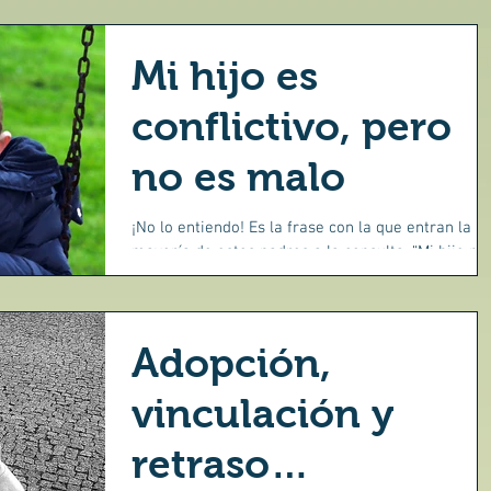
Mi hijo es
conflictivo, pero
no es malo
¡No lo entiendo! Es la frase con la que entran la
mayoría de estos padres a la consulta. “Mi hijo no
para quieto, es muy impulsivo,...
Adopción,
vinculación y
retraso