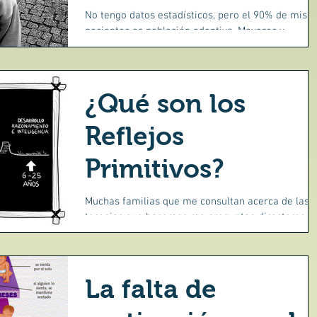
madurativo
No tengo datos estadísticos, pero el 90% de mis
pacientes es población adoptiva. Mayores y
pequeños, que tienen problemas día a día con...
¿Qué son los
Reflejos
Primitivos?
Muchas familias que me consultan acerca de las
terapias que hacemos me preguntan directament
por la integración de Reflejos Primitivos...
La falta de