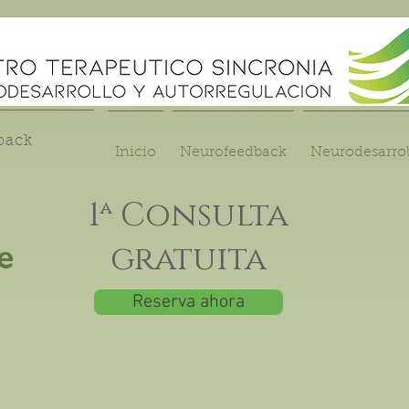
back
Inicio
Neurofeedback
Neurodesarrol
1ª Consulta
gratuita
e
Reserva ahora